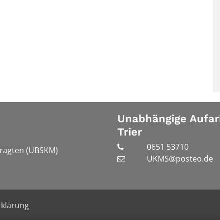
Unabhängige Aufar
Trier
0651 53710
tragten (UBSKM)
UKMS@posteo.de
klärung