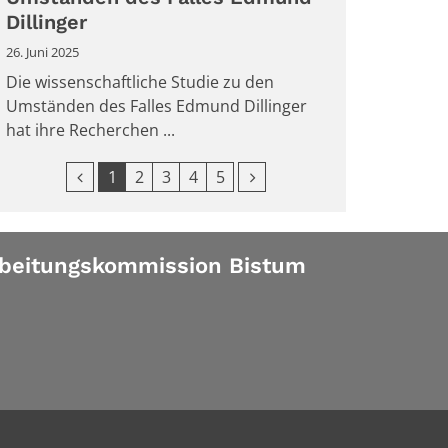
Dillinger
26. Juni 2025
Die wissenschaftliche Studie zu den
Umständen des Falles Edmund Dillinger
hat ihre Recherchen ...
Vorherige Seite
Nächste Seite
1
2
3
4
5
beitungskommission Bistum