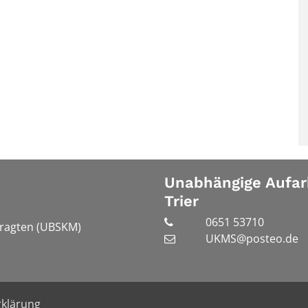
Unabhängige Aufar
Trier
0651 53710
tragten (UBSKM)
UKMS@posteo.de
klärung